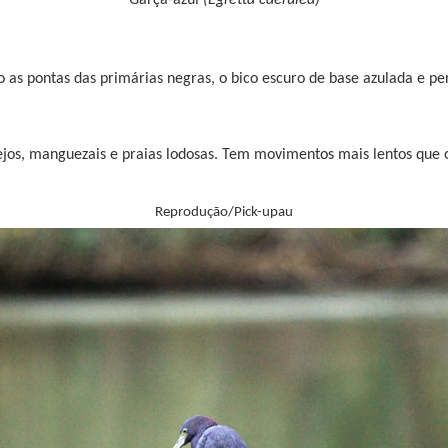
Garça-azul
(Egretta caerulea
)
ão as pontas das primárias negras, o bico escuro de base azulada e
 brejos, manguezais e praias lodosas. Tem movimentos mais lentos que 
Reprodução/Pick-upau