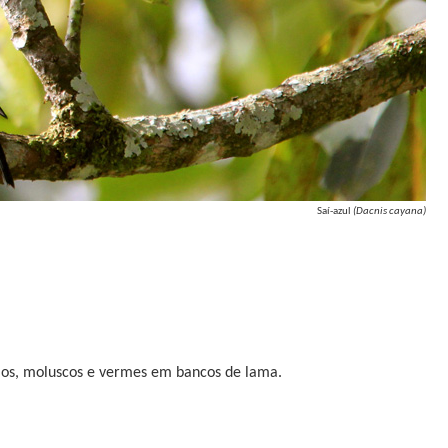
Saí-azul
(Dacnis cayana)
ejos, moluscos e vermes em bancos de lama.