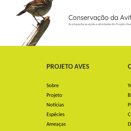
_
Acompanhe as ações e atividades do Projeto Ave
PROJETO AVES
Sobre
Y
Projeto
B
Notícias
P
Espécies
C
Ameaças
D